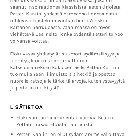
riemukkaassa animaatioelokuvassa, joka on
saanut inspiraationsa klassisista lastenkirjoista,
Petteri Kaniini yhdessä perheensä kanssa astuu
rohkeasti taisteluun vanhan herra Vänskän
kartanon herruudesta. Vaanimassa on myös
viehättävä Bea-neito, jonka sydäntä Petteri toivoo
voivansa voittaa.
Elokuvassa yhdistyvät huumori, sydämellisyys ja
jännitys, luoden unohtumattoman
katseluelämyksen koko perheelle. Petteri Kaniini
tuo mukanaan ikimuistoisia hetkiä ja opettaa
nuorelle katsojalle tärkeitä arvoja, kuten ystävyyttä
ja perheen merkitystä.
LISÄTIETOA
Elokuvan tarina ammentaa voimaa Beatrix
Potterin rakastetuista hahmoista.
Petteri Kaniini on ollut sydämiämme valloittava