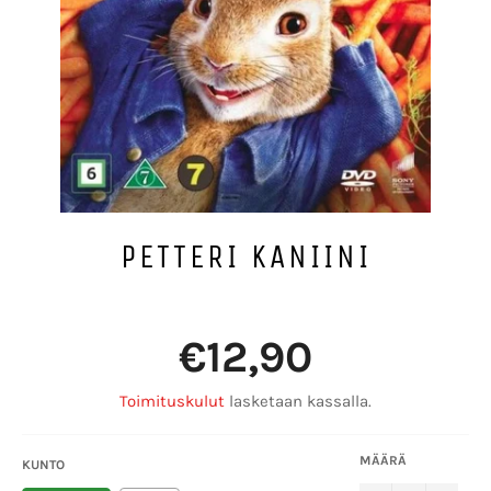
PETTERI KANIINI
Normaalihinta
€12,90
Toimituskulut
lasketaan kassalla.
MÄÄRÄ
KUNTO